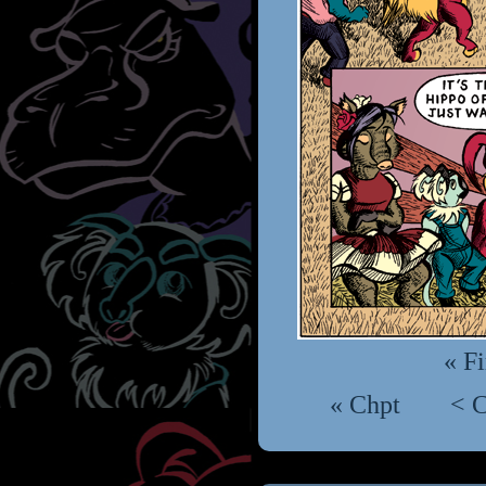
« Fi
« Chpt
< 